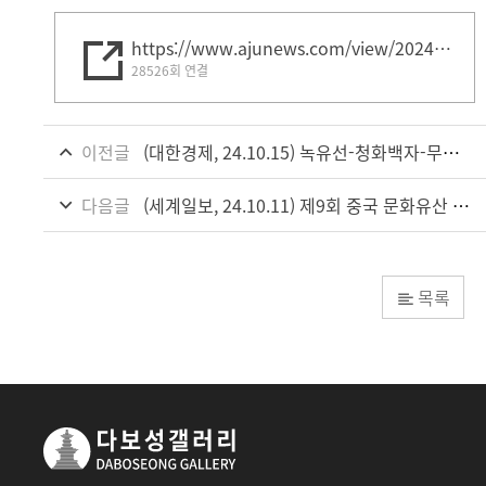
https://www.ajunews.com/view/20241014082627016
28526회 연결
이전글
(대한경제, 24.10.15) 녹유선-청화백자-무녀 도용....진귀한 중국 유물 다 모였다
다음글
(세계일보, 24.10.11) 제9회 중국 문화유산 온라인 경매
목록