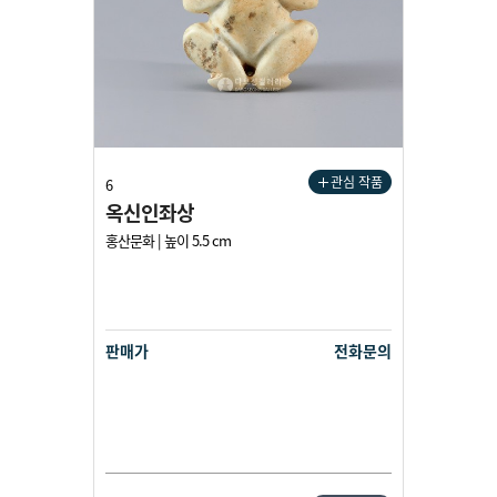
관심 작품
6
옥신인좌상
홍산문화 | 높이 5.5 cm
판매가
전화문의