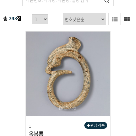
총
243
점
관심 작품
1
옥봉룡