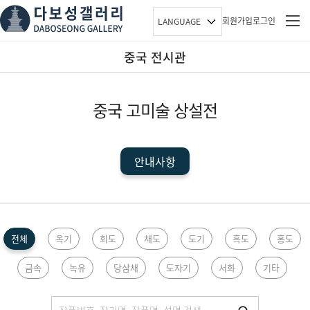
회원가입
로그인
LANGUAGE
중국 전시관
중국 고미술 상설전
안내사항
국제관
전체
옥기
회도
채도
도기
흑도
홍도
금속
녹유
당삼채
도자기
서화
기타