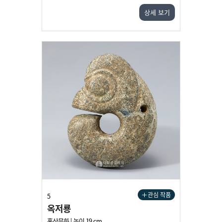
상세 보기
관심 작품
5
옥저룡
홍산문화 | 높이 19 cm