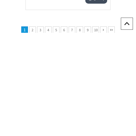
1
2
3
4
5
6
7
8
9
10
개인정보처리방침
다보성갤러리소개
오시는길
1:1문의
상호 : 다보성 갤러리
대표자명 : 이정애
사업자등록번호 : 101-08-15025
통신판매번호 : 2015-서울종로-0906