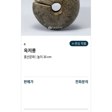
관심 작품
4
옥저룡
홍산문화 | 높이 16 cm
판매가
전화문의