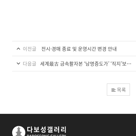
이전글
전시·경매 종료 및 운영시간 변경 안내
다음글
세계最古 금속활자본 ‘남명증도가’ ‘직지’보다 오래된 것 과학적 입증”
목록