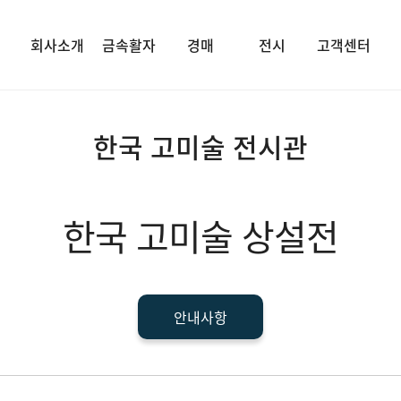
회사소개
금속활자
경매
전시
고객센터
한국 고미술 전시관
한국 고미술 상설전
안내사항