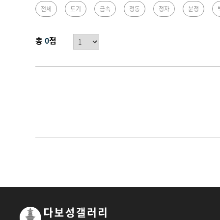
한국관
전체
토기
금속
청동
청자
분청
총
0
점