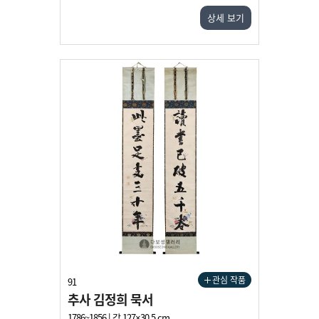
상세 보기
관심 작품
91
추사 김정희 묵서
1786~1856 | 각 127×30.5 cm