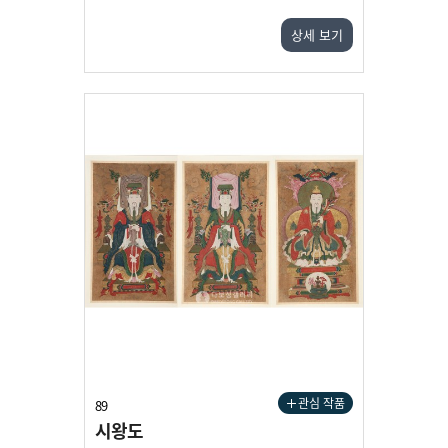
상세 보기
관심 작품
89
시왕도