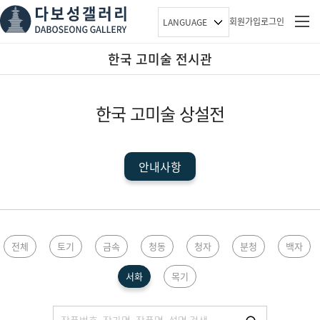
회원가입
로그인
LANGUAGE
한국 고미술 전시관
한국 고미술 상설전
안내사항
한국관
전체
토기
금속
청동
청자
분청
백자
서화
목기