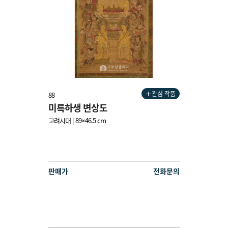
관심 작품
88
미륵하생 변상도
고려시대 | 89×46.5 cm
판매가
전화문의