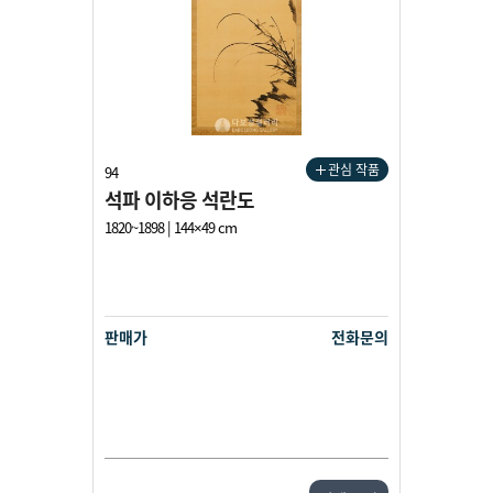
관심 작품
94
석파 이하응 석란도
1820~1898 | 144×49 cm
판매가
전화문의