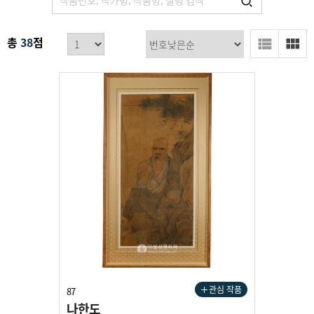
총
38
점
관심 작품
87
나한도